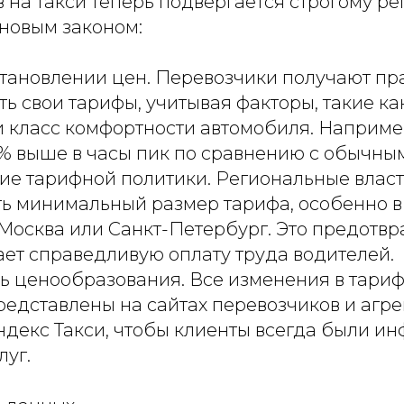
 на такси теперь подвергается строгому р
 новым законом:
становлении цен. Перевозчики получают пр
ь свои тарифы, учитывая факторы, такие как
и класс комфортности автомобиля. Наприме
5% выше в часы пик по сравнению с обычны
ие тарифной политики. Региональные влас
ть минимальный размер тарифа, особенно в
 Москва или Санкт-Петербург. Это предотв
ает справедливую оплату труда водителей.
ь ценообразования. Все изменения в тари
редставлены на сайтах перевозчиков и агре
ндекс Такси, чтобы клиенты всегда были и
луг.