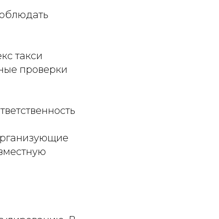
соблюдать
кс такси
ьные проверки
тветственность
 организующие
овместную