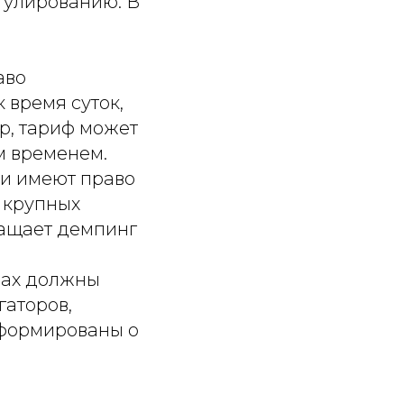
егулированию. В
аво
 время суток,
р, тариф может
м временем.
ти имеют право
 крупных
ращает демпинг
фах должны
гаторов,
нформированы о