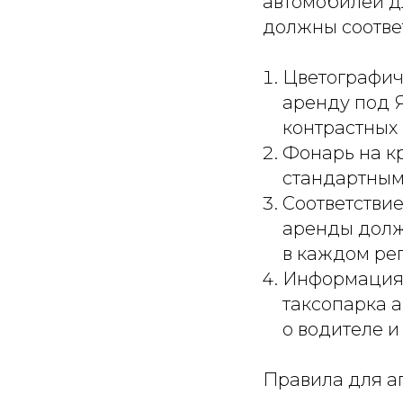
автомобилей дл
должны соотве
Цветографиче
аренду под Я
контрастных 
Фонарь на к
стандартным
Соответстви
аренды долж
в каждом ре
Информация 
таксопарка 
о водителе и
Правила для а