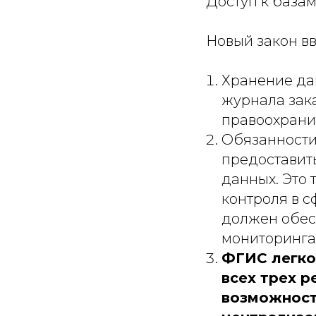
Доступ к база
Новый закон вв
Хранение да
журнала зака
правоохрани
Обязанности 
предоставит
данных. Это
контроля в с
должен обесп
мониторинга 
ФГИС легко
всех трех 
возможность