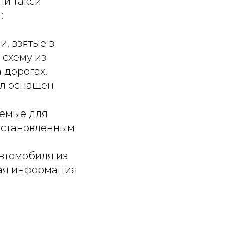
ли такси
:
, взятые в
 схему из
 дорогах.
ыл оснащен
яемые для
 установленным
автомобиля из
ая информация