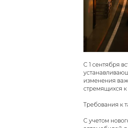
С 1 сентября в
устанавливающ
изменения важн
стремящихся к
Требования к т
С учетом новог