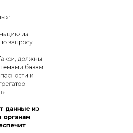
ных:
рмацию из
 по запросу
Такси, должны
стемами базам
пасности и
грегатор
ля
т данные из
м органам
беспечит