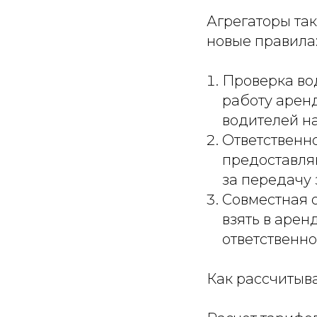
Агрегаторы та
новые правила
Проверка во
работу арен
водителей на
Ответственно
предоставляю
за передачу
Совместная о
взять в арен
ответственно
Как рассчитыв